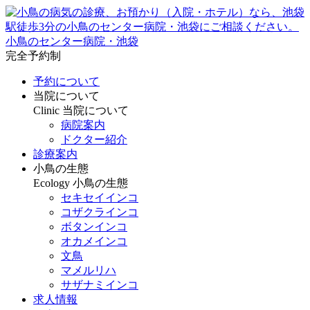
小鳥のセンター病院・池袋
完全予約制
予約について
当院について
Clinic
当院について
病院案内
ドクター紹介
診療案内
小鳥の生態
Ecology
小鳥の生態
セキセイインコ
コザクラインコ
ボタンインコ
オカメインコ
文鳥
マメルリハ
サザナミインコ
求人情報