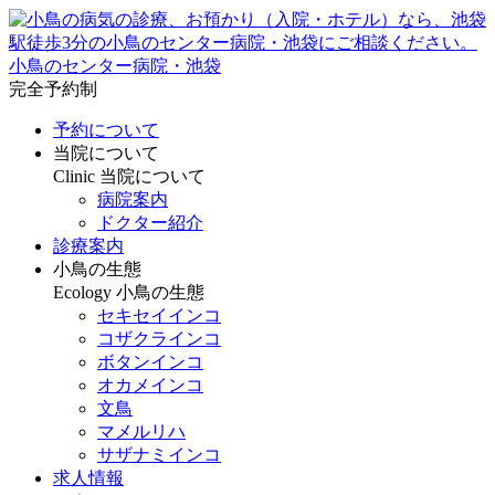
小鳥のセンター病院・池袋
完全予約制
予約について
当院について
Clinic
当院について
病院案内
ドクター紹介
診療案内
小鳥の生態
Ecology
小鳥の生態
セキセイインコ
コザクラインコ
ボタンインコ
オカメインコ
文鳥
マメルリハ
サザナミインコ
求人情報