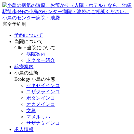
小鳥のセンター病院・池袋
完全予約制
予約について
当院について
Clinic
当院について
病院案内
ドクター紹介
診療案内
小鳥の生態
Ecology
小鳥の生態
セキセイインコ
コザクラインコ
ボタンインコ
オカメインコ
文鳥
マメルリハ
サザナミインコ
求人情報