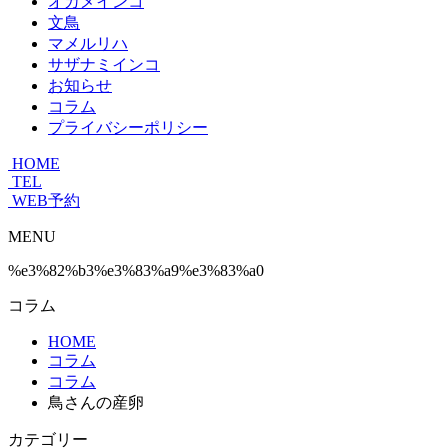
オカメインコ
文鳥
マメルリハ
サザナミインコ
お知らせ
コラム
プライバシーポリシー
HOME
TEL
WEB予約
MENU
%e3%82%b3%e3%83%a9%e3%83%a0
コラム
HOME
コラム
コラム
鳥さんの産卵
カテゴリー