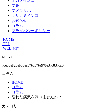
オカメインコ
文鳥
マメルリハ
サザナミインコ
お知らせ
コラム
プライバシーポリシー
HOME
TEL
WEB予約
MENU
%e3%82%b3%e3%83%a9%e3%83%a0
コラム
HOME
コラム
コラム
隠れた病気を調べませんか？
カテゴリー