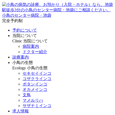
小鳥のセンター病院・池袋
完全予約制
予約について
当院について
Clinic
当院について
病院案内
ドクター紹介
診療案内
小鳥の生態
Ecology
小鳥の生態
セキセイインコ
コザクラインコ
ボタンインコ
オカメインコ
文鳥
マメルリハ
サザナミインコ
求人情報