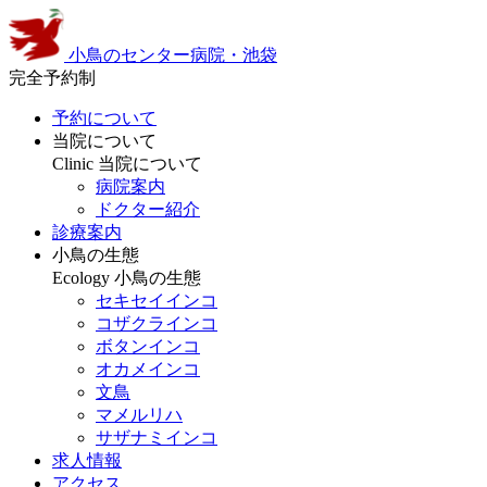
小鳥のセンター病院・池袋
完全予約制
予約について
当院について
Clinic
当院について
病院案内
ドクター紹介
診療案内
小鳥の生態
Ecology
小鳥の生態
セキセイインコ
コザクラインコ
ボタンインコ
オカメインコ
文鳥
マメルリハ
サザナミインコ
求人情報
アクセス