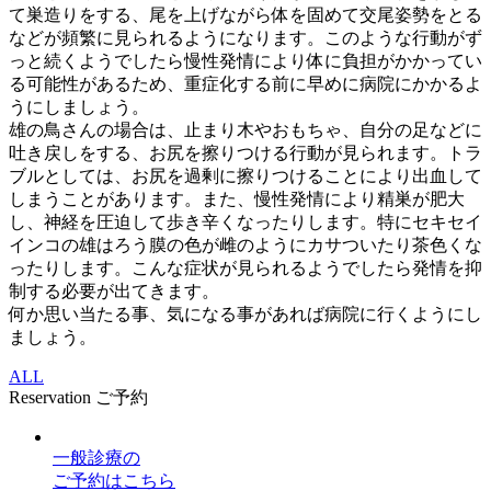
て巣造りをする、尾を上げながら体を固めて交尾姿勢をとる
などが頻繁に見られるようになります。このような行動がず
っと続くようでしたら慢性発情により体に負担がかかってい
る可能性があるため、重症化する前に早めに病院にかかるよ
うにしましょう。
雄の鳥さんの場合は、止まり木やおもちゃ、自分の足などに
吐き戻しをする、お尻を擦りつける行動が見られます。トラ
ブルとしては、お尻を過剰に擦りつけることにより出血して
しまうことがあります。また、慢性発情により精巣が肥大
し、神経を圧迫して歩き辛くなったりします。特にセキセイ
インコの雄はろう膜の色が雌のようにカサついたり茶色くな
ったりします。こんな症状が見られるようでしたら発情を抑
制する必要が出てきます。
何か思い当たる事、気になる事があれば病院に行くようにし
ましょう。
ALL
Reservation
ご予約
一般診療
の
ご予約はこちら