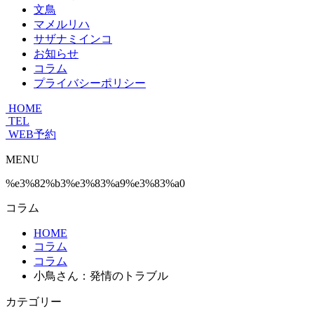
文鳥
マメルリハ
サザナミインコ
お知らせ
コラム
プライバシーポリシー
HOME
TEL
WEB予約
MENU
%e3%82%b3%e3%83%a9%e3%83%a0
コラム
HOME
コラム
コラム
小鳥さん：発情のトラブル
カテゴリー