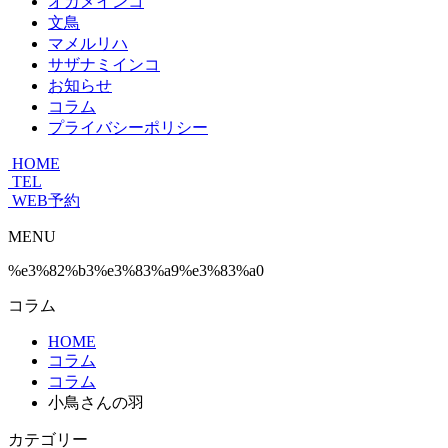
オカメインコ
文鳥
マメルリハ
サザナミインコ
お知らせ
コラム
プライバシーポリシー
HOME
TEL
WEB予約
MENU
%e3%82%b3%e3%83%a9%e3%83%a0
コラム
HOME
コラム
コラム
小鳥さんの羽
カテゴリー