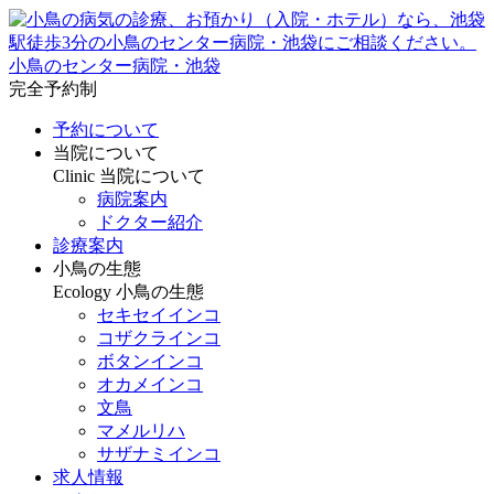
小鳥のセンター病院・池袋
完全予約制
予約について
当院について
Clinic
当院について
病院案内
ドクター紹介
診療案内
小鳥の生態
Ecology
小鳥の生態
セキセイインコ
コザクラインコ
ボタンインコ
オカメインコ
文鳥
マメルリハ
サザナミインコ
求人情報