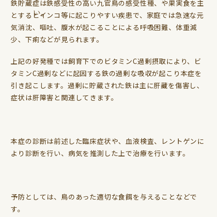
鉄貯蔵症は鉄感受性の高い九官鳥の感受性種、や果実食を主
とするヒインコ等に起こりやすい疾患で、家庭では急速な元
気消沈、嘔吐、腹水が起こることによる呼吸困難、体重減
少、下痢などが見られます。
上記の好発種では飼育下でのビタミンC過剰摂取により、ビ
タミンC過剰などに起因する鉄の過剰な吸収が起こり本症を
引き起こします。過剰に貯蔵された鉄は主に肝藏を傷害し、
症状は肝障害と関連してきます。
本症の診断は前述した臨床症状や、血液検査、レントゲンに
より診断を行い、病気を推測した上で治療を行います。
予防としては、鳥のあった適切な食餌を与えることなどで
す。