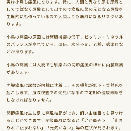
実は小鳥も痛風になります。特に、人間と異なり尿を尿素と
してではなく尿酸として出すので痛風結節の元となる尿酸を
生理的にも作っているので人間よりも痛風になるリスクがあ
ります。
小鳥の痛風の原因には腎臓機能の低下、ビタミン・ミネラル
のバランスが崩れている、遺伝、水分不足、老齢、感染症な
どがあります。
小鳥の痛風には人間でも馴染みの関節痛風のほかに内臟痛風
があります。
内臓痛風は尿酸が内臓に沈着し、その機能が低下・突然死を
起こします。血液検査での発見になるので定期の健康診断を
しなければなりません。
関節痛風は主に足に痛風結節ができ、飼い主様目でも見つけ
ることができます。関節痛風になると「足が痛そう」「止ま
り木に止まれない」「元気がない」等の症状が見られます。