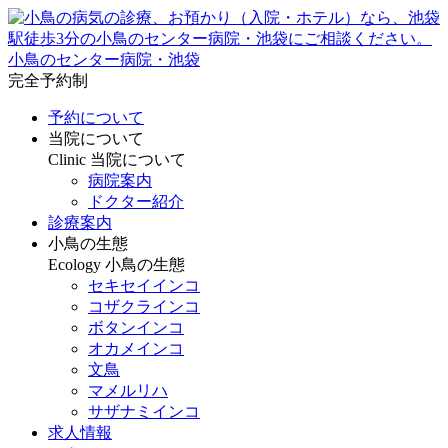
小鳥のセンター病院・池袋
完全予約制
予約について
当院について
Clinic
当院について
病院案内
ドクター紹介
診療案内
小鳥の生態
Ecology
小鳥の生態
セキセイインコ
コザクラインコ
ボタンインコ
オカメインコ
文鳥
マメルリハ
サザナミインコ
求人情報