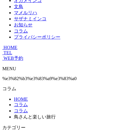
オカメインコ
文鳥
マメルリハ
サザナミインコ
お知らせ
コラム
プライバシーポリシー
HOME
TEL
WEB予約
MENU
%e3%82%b3%e3%83%a9%e3%83%a0
コラム
HOME
コラム
コラム
鳥さんと楽しい旅行
カテゴリー