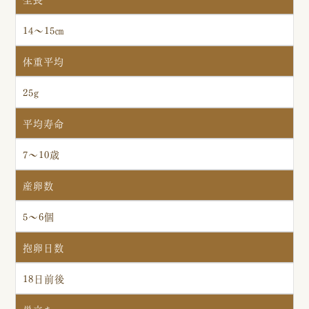
14～15㎝
体重平均
25g
平均寿命
7～10歳
産卵数
5～6個
抱卵日数
18日前後
巣立ち