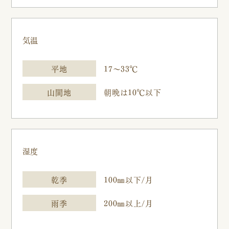
気温
平地
17～33℃
山間地
朝晩は10℃以下
湿度
乾季
100㎜以下/月
雨季
200㎜以上/月