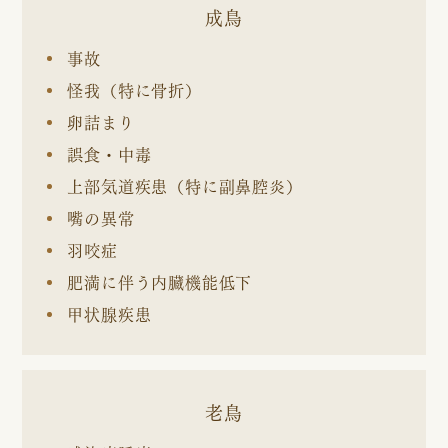
成鳥
事故
怪我（特に骨折）
卵詰まり
誤食・中毒
上部気道疾患（特に副鼻腔炎）
嘴の異常
羽咬症
肥満に伴う内臓機能低下
甲状腺疾患
老鳥