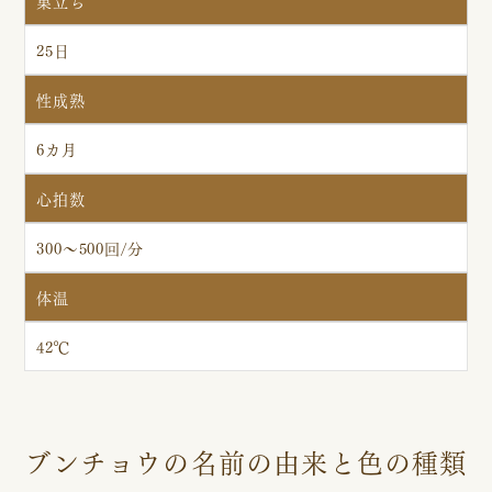
25日
性成熟
6カ月
心拍数
300～500回/分
体温
42℃
ブンチョウの名前の由来と色の種類