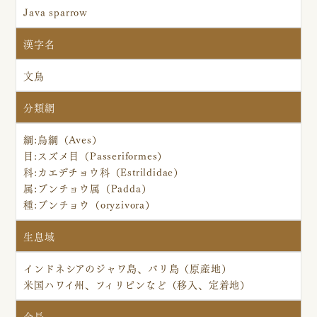
Java sparrow
漢字名
文鳥
分類網
綱:鳥綱（Aves）
目:スズメ目（Passeriformes）
科:カエデチョウ科（Estrildidae）
属:ブンチョウ属（Padda）
種:ブンチョウ（oryzivora）
生息域
インドネシアのジャワ島、バリ島（原産地）
米国ハワイ州、フィリピンなど（移入、定着地）
全長