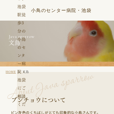
小鳥のセンター病院・池袋
Java sparrow
文鳥
About Java sparrow
HOME
文鳥
ブンチョウについて
ピンク色のくちばしがとても印象的な小鳥さんです。