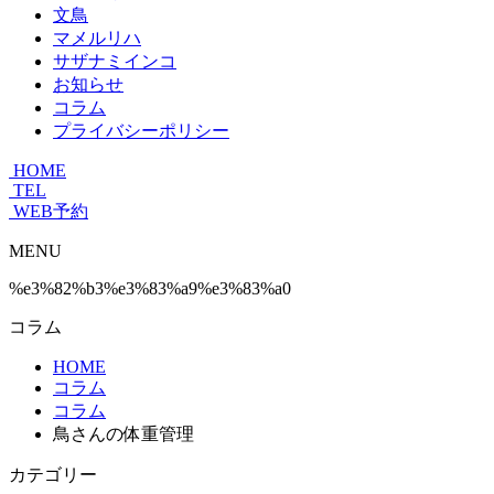
文鳥
マメルリハ
サザナミインコ
お知らせ
コラム
プライバシーポリシー
HOME
TEL
WEB予約
MENU
%e3%82%b3%e3%83%a9%e3%83%a0
コラム
HOME
コラム
コラム
鳥さんの体重管理
カテゴリー