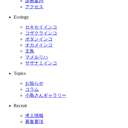
診療案内
アクセス
Ecology
セキセイインコ
コザクラインコ
ボタンインコ
オカメインコ
文鳥
マメルリハ
サザナミインコ
Topics
お知らせ
コラム
小鳥さんギャラリー
Recruit
求人情報
募集要項