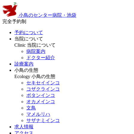
小鳥のセンター病院・池袋
完全予約制
予約について
当院について
Clinic
当院について
病院案内
ドクター紹介
診療案内
小鳥の生態
Ecology
小鳥の生態
セキセイインコ
コザクラインコ
ボタンインコ
オカメインコ
文鳥
マメルリハ
サザナミインコ
求人情報
アクセス