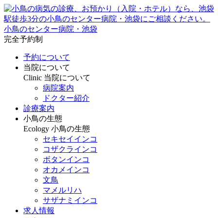
小鳥のセンター病院・池袋
完全予約制
予約について
当院について
Clinic
当院について
病院案内
ドクター紹介
診療案内
小鳥の生態
Ecology
小鳥の生態
セキセイインコ
コザクラインコ
ボタンインコ
オカメインコ
文鳥
マメルリハ
サザナミインコ
求人情報