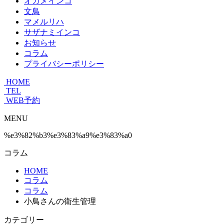
オカメインコ
文鳥
マメルリハ
サザナミインコ
お知らせ
コラム
プライバシーポリシー
HOME
TEL
WEB予約
MENU
%e3%82%b3%e3%83%a9%e3%83%a0
コラム
HOME
コラム
コラム
小鳥さんの衛生管理
カテゴリー