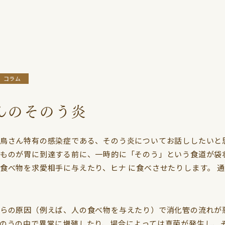
ンコ
ドクター紹介
コザクラインコ
コラム
ボタンインコ
小鳥さんギャラリー
オカ
サザナミインコ
コラム
んのそのう炎
鳥さん特有の感染症である、そのう炎についてお話ししたいと
ものが胃に到達する前に、一時的に「そのう」という食道が袋
食べ物を求愛相手に与えたり、ヒナ に食べさせたりします。 
らの原因（例えば、人の食べ物を与えたり）で消化管の流れが
のうの中で異常に増殖したり、場合によっては真菌が発生し、