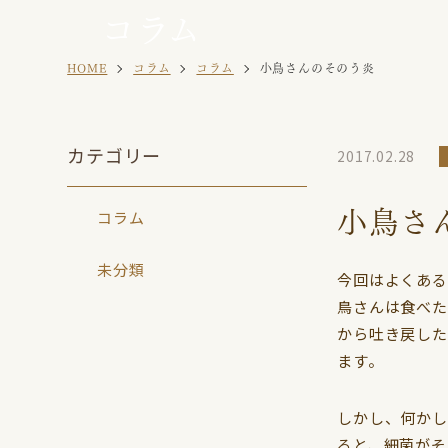
コラム
病院案内
セキセイイ
お知らせ
HOME
コラム
コラム
小鳥さんのそのう炎
マメルリハ
カテゴリー
2017.02.28
小鳥さ
コラム
未分類
今回はよくある
鳥さんは食べた
から吐き戻した
ます。
しかし、何かし
ると、細菌がそ