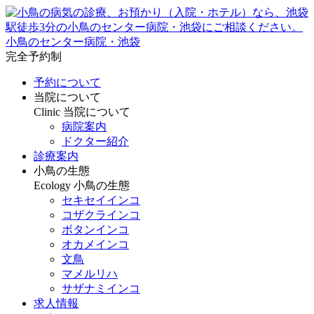
小鳥のセンター病院・池袋
完全予約制
予約について
当院について
Clinic
当院について
病院案内
ドクター紹介
診療案内
小鳥の生態
Ecology
小鳥の生態
セキセイインコ
コザクラインコ
ボタンインコ
オカメインコ
文鳥
マメルリハ
サザナミインコ
求人情報