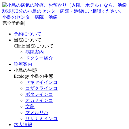
小鳥のセンター病院・池袋
完全予約制
予約について
当院について
Clinic
当院について
病院案内
ドクター紹介
診療案内
小鳥の生態
Ecology
小鳥の生態
セキセイインコ
コザクラインコ
ボタンインコ
オカメインコ
文鳥
マメルリハ
サザナミインコ
求人情報