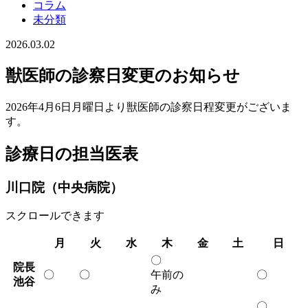
コラム
未分類
2026.03.02
獣医師の診察日変更のお知らせ
2026年4月6日月曜日より獣医師の診察日程変更がございま
す。
診療日の担当医表
川口院（中央病院）
スクロールできます
月
火
水
木
金
土
日
〇
院長
〇
〇
午前の
〇
池谷
み
〇