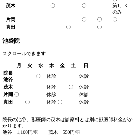
茂木
〇
〇
第1、3
のみ
片岡
〇
〇
〇
真田
〇
〇
池袋院
スクロールできます
月
火
水
木
金
土
日
院長
〇
休診
休診
池谷
茂木
休診
〇
休診
片岡
〇
休診
休診
真田
〇
休診
〇
休診
院長の池谷、獣医師の茂木は診察料とは別に獣医師料金がか
かります。
池谷 1,100円/羽 茂木 550円/羽