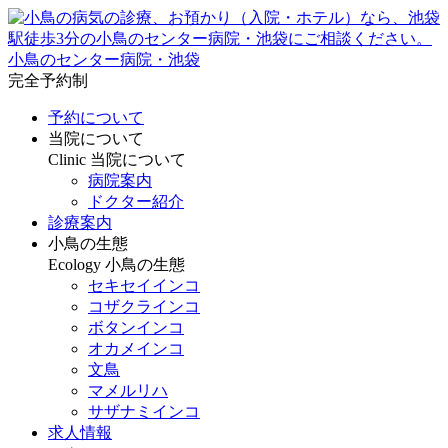
小鳥のセンター病院・池袋
完全予約制
予約について
当院について
Clinic
当院について
病院案内
ドクター紹介
診療案内
小鳥の生態
Ecology
小鳥の生態
セキセイインコ
コザクラインコ
ボタンインコ
オカメインコ
文鳥
マメルリハ
サザナミインコ
求人情報