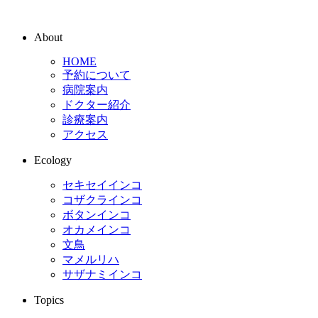
About
HOME
予約について
病院案内
ドクター紹介
診療案内
アクセス
Ecology
セキセイインコ
コザクラインコ
ボタンインコ
オカメインコ
文鳥
マメルリハ
サザナミインコ
Topics