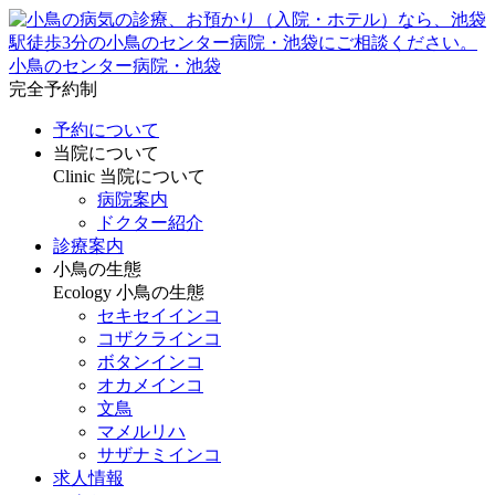
小鳥のセンター病院・池袋
完全予約制
予約について
当院について
Clinic
当院について
病院案内
ドクター紹介
診療案内
小鳥の生態
Ecology
小鳥の生態
セキセイインコ
コザクラインコ
ボタンインコ
オカメインコ
文鳥
マメルリハ
サザナミインコ
求人情報