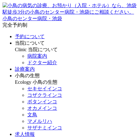
小鳥のセンター病院・池袋
完全予約制
予約について
当院について
Clinic
当院について
病院案内
ドクター紹介
診療案内
小鳥の生態
Ecology
小鳥の生態
セキセイインコ
コザクラインコ
ボタンインコ
オカメインコ
文鳥
マメルリハ
サザナミインコ
求人情報