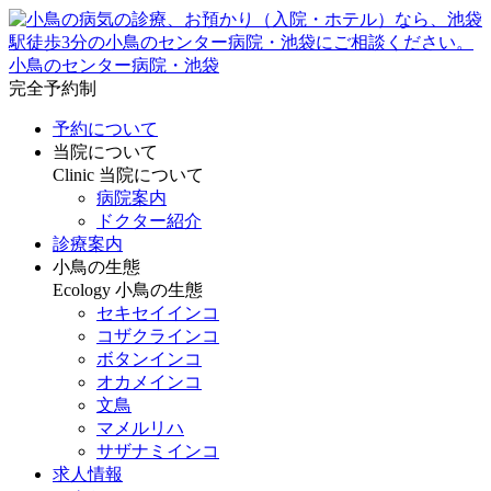
小鳥のセンター病院・池袋
完全予約制
予約について
当院について
Clinic
当院について
病院案内
ドクター紹介
診療案内
小鳥の生態
Ecology
小鳥の生態
セキセイインコ
コザクラインコ
ボタンインコ
オカメインコ
文鳥
マメルリハ
サザナミインコ
求人情報