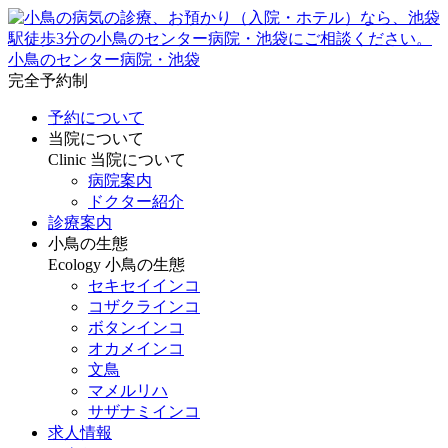
小鳥のセンター病院・池袋
完全予約制
予約について
当院について
Clinic
当院について
病院案内
ドクター紹介
診療案内
小鳥の生態
Ecology
小鳥の生態
セキセイインコ
コザクラインコ
ボタンインコ
オカメインコ
文鳥
マメルリハ
サザナミインコ
求人情報