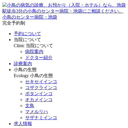
小鳥のセンター病院・池袋
完全予約制
予約について
当院について
Clinic
当院について
病院案内
ドクター紹介
診療案内
小鳥の生態
Ecology
小鳥の生態
セキセイインコ
コザクラインコ
ボタンインコ
オカメインコ
文鳥
マメルリハ
サザナミインコ
求人情報