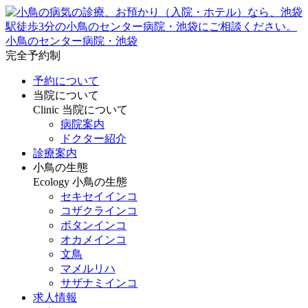
小鳥のセンター病院・池袋
完全予約制
予約について
当院について
Clinic
当院について
病院案内
ドクター紹介
診療案内
小鳥の生態
Ecology
小鳥の生態
セキセイインコ
コザクラインコ
ボタンインコ
オカメインコ
文鳥
マメルリハ
サザナミインコ
求人情報