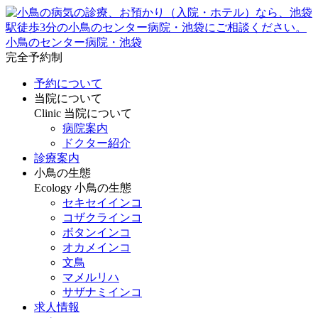
小鳥のセンター病院・池袋
完全予約制
予約について
当院について
Clinic
当院について
病院案内
ドクター紹介
診療案内
小鳥の生態
Ecology
小鳥の生態
セキセイインコ
コザクラインコ
ボタンインコ
オカメインコ
文鳥
マメルリハ
サザナミインコ
求人情報