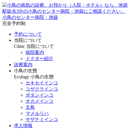
小鳥のセンター病院・池袋
完全予約制
予約について
当院について
Clinic
当院について
病院案内
ドクター紹介
診療案内
小鳥の生態
Ecology
小鳥の生態
セキセイインコ
コザクラインコ
ボタンインコ
オカメインコ
文鳥
マメルリハ
サザナミインコ
求人情報