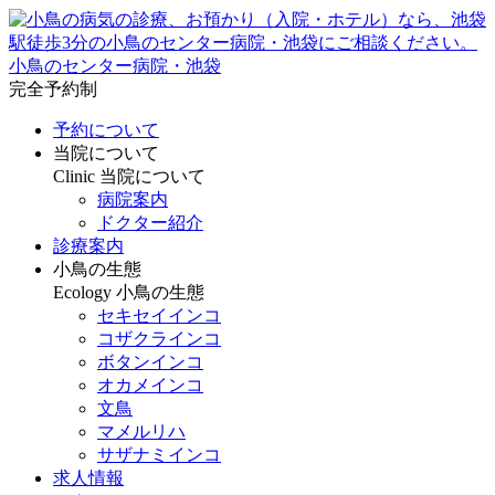
小鳥のセンター病院・池袋
完全予約制
予約について
当院について
Clinic
当院について
病院案内
ドクター紹介
診療案内
小鳥の生態
Ecology
小鳥の生態
セキセイインコ
コザクラインコ
ボタンインコ
オカメインコ
文鳥
マメルリハ
サザナミインコ
求人情報