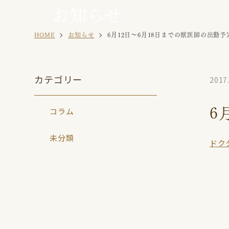
お知らせ
病院案内
セキセイイ
お知らせ
HOME
お知らせ
6月12日〜6月18日までの獣医師の出勤
マメルリハ
カテゴリー
2017
6
コラム
未分類
ドク