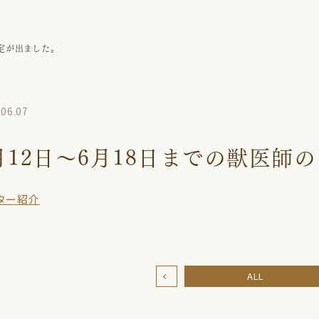
ンコ
ドクター紹介
コザクラインコ
コラム
ボタンインコ
小鳥さんギャラリー
オカ
予定が出ました。
サザナミインコ
.06.07
月12日〜6月18日までの獣医師
ター紹介
ALL