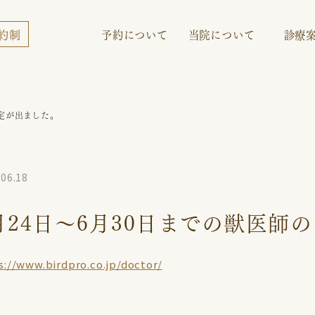
約制
予約について
当院について
診療
ンコ
ドクター紹介
コザクラインコ
コラム
ボタンインコ
小鳥さんギャラリー
オカ
予定が出ました。
サザナミインコ
.06.18
月24日〜6月30日までの獣医師
s://www.birdpro.co.jp/doctor/