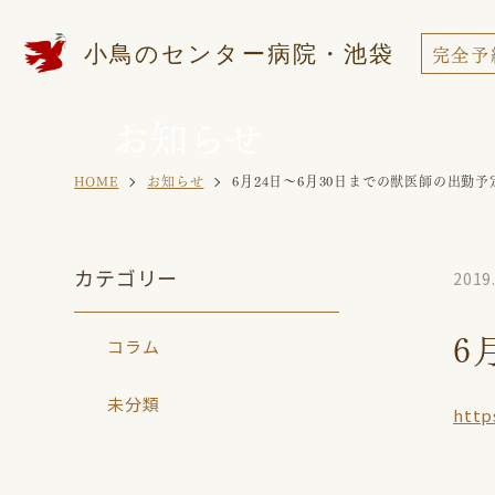
小鳥のセンター病院・池袋
完全予
News post
お知らせ
病院案内
セキセイイ
お知らせ
HOME
お知らせ
6月24日〜6月30日までの獣医師の出勤
マメルリハ
カテゴリー
2019
6
コラム
未分類
http