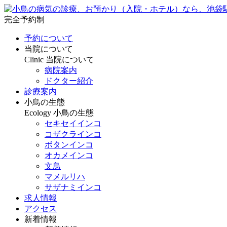
完全予約制
予約について
当院について
Clinic
当院について
病院案内
ドクター紹介
診療案内
小鳥の生態
Ecology
小鳥の生態
セキセイインコ
コザクラインコ
ボタンインコ
オカメインコ
文鳥
マメルリハ
サザナミインコ
求人情報
アクセス
新着情報