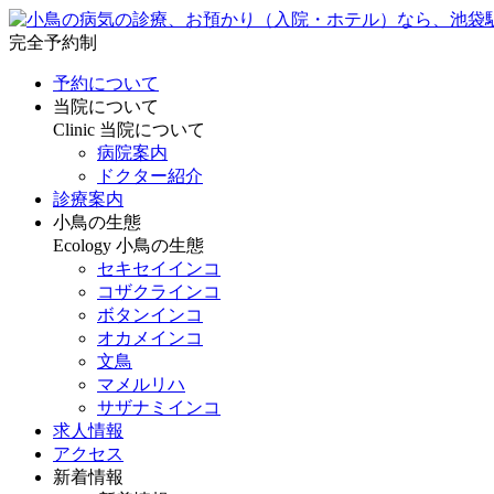
完全予約制
予約について
当院について
Clinic
当院について
病院案内
ドクター紹介
診療案内
小鳥の生態
Ecology
小鳥の生態
セキセイインコ
コザクラインコ
ボタンインコ
オカメインコ
文鳥
マメルリハ
サザナミインコ
求人情報
アクセス
新着情報