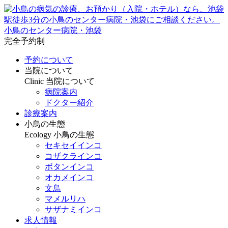
小鳥のセンター病院・池袋
完全予約制
予約について
当院について
Clinic
当院について
病院案内
ドクター紹介
診療案内
小鳥の生態
Ecology
小鳥の生態
セキセイインコ
コザクラインコ
ボタンインコ
オカメインコ
文鳥
マメルリハ
サザナミインコ
求人情報