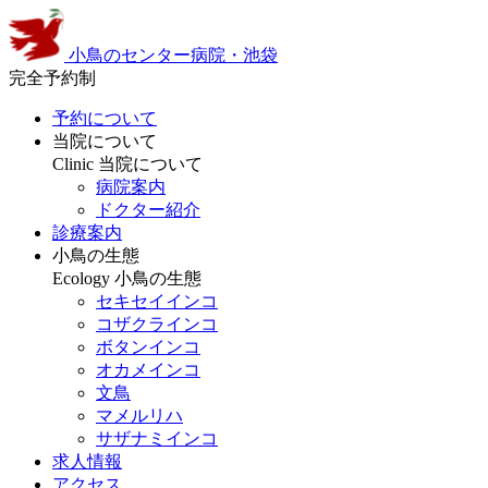
小鳥のセンター病院・池袋
完全予約制
予約について
当院について
Clinic
当院について
病院案内
ドクター紹介
診療案内
小鳥の生態
Ecology
小鳥の生態
セキセイインコ
コザクラインコ
ボタンインコ
オカメインコ
文鳥
マメルリハ
サザナミインコ
求人情報
アクセス