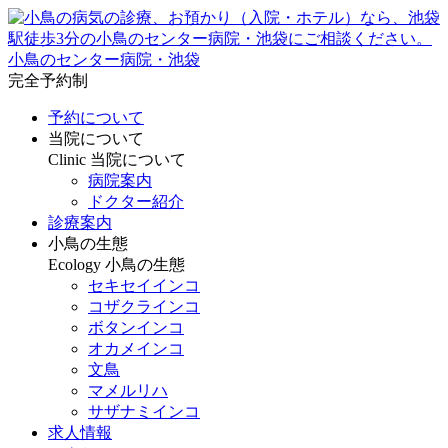
小鳥のセンター病院・池袋
完全予約制
予約について
当院について
Clinic
当院について
病院案内
ドクター紹介
診療案内
小鳥の生態
Ecology
小鳥の生態
セキセイインコ
コザクラインコ
ボタンインコ
オカメインコ
文鳥
マメルリハ
サザナミインコ
求人情報