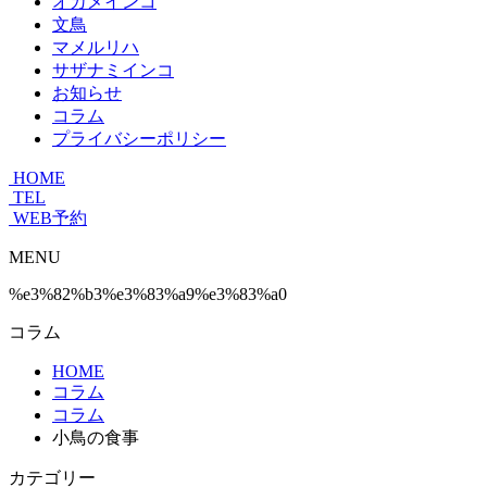
オカメインコ
文鳥
マメルリハ
サザナミインコ
お知らせ
コラム
プライバシーポリシー
HOME
TEL
WEB予約
MENU
%e3%82%b3%e3%83%a9%e3%83%a0
コラム
HOME
コラム
コラム
小鳥の食事
カテゴリー