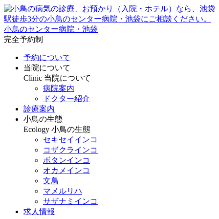
小鳥のセンター病院・池袋
完全予約制
予約について
当院について
Clinic
当院について
病院案内
ドクター紹介
診療案内
小鳥の生態
Ecology
小鳥の生態
セキセイインコ
コザクラインコ
ボタンインコ
オカメインコ
文鳥
マメルリハ
サザナミインコ
求人情報