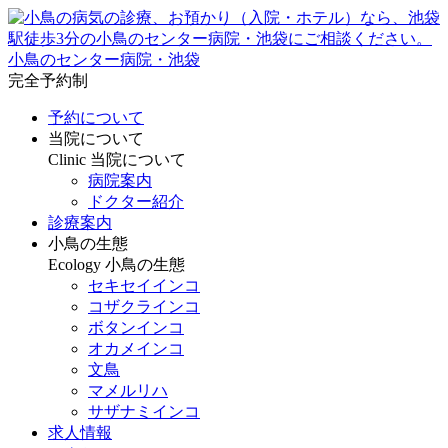
小鳥のセンター病院・池袋
完全予約制
予約について
当院について
Clinic
当院について
病院案内
ドクター紹介
診療案内
小鳥の生態
Ecology
小鳥の生態
セキセイインコ
コザクラインコ
ボタンインコ
オカメインコ
文鳥
マメルリハ
サザナミインコ
求人情報