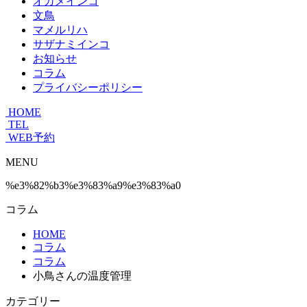
オカメインコ
文鳥
マメルリハ
サザナミインコ
お知らせ
コラム
プライバシーポリシー
HOME
TEL
WEB予約
MENU
%e3%82%b3%e3%83%a9%e3%83%a0
コラム
HOME
コラム
コラム
小鳥さんの温度管理
カテゴリー