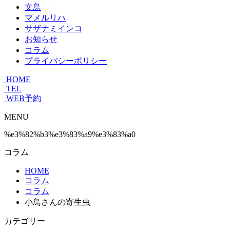
文鳥
マメルリハ
サザナミインコ
お知らせ
コラム
プライバシーポリシー
HOME
TEL
WEB予約
MENU
%e3%82%b3%e3%83%a9%e3%83%a0
コラム
HOME
コラム
コラム
小鳥さんの寄生虫
カテゴリー