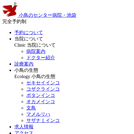
小鳥のセンター病院・池袋
完全予約制
予約について
当院について
Clinic
当院について
病院案内
ドクター紹介
診療案内
小鳥の生態
Ecology
小鳥の生態
セキセイインコ
コザクラインコ
ボタンインコ
オカメインコ
文鳥
マメルリハ
サザナミインコ
求人情報
アクセス