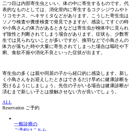
二つ目は内部寄生虫といい、体の中に寄生するものです。代
表的なものとしては、消化管内に寄生するコクシジウムやト
リコモナス、ヘキサミタなどがあります。こうした寄生虫は
ソノウ検査や糞便検査で発見できますが、感染してすぐの時
や小鳥さんの体力があるときなどは寄生虫が検体中に見られ
ず陰性と判断されてしまう場合があります。症状も、少数寄
生では見られないことが多いですが、換羽などで小鳥さんの
体力が落ちた時や大量に寄生されてしまった場合は嘔吐や下
痢、食欲不振や消化不良といった症状が出ます。
寄生虫の多くは親や同居の子から経口的に感染します。新し
く小鳥さんをお迎えしたときはできるだけ早めに健康診断を
受けるようにしましょう。先住の子がいる場合は健康診断が
済むまで新しい子とは接触させない方が良いでしょう。
ALL
Reservation
ご予約
一般診療
の
ご予約はこちら