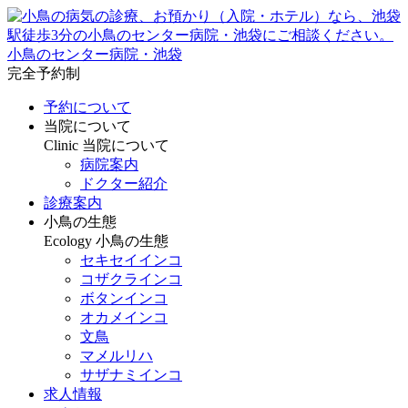
小鳥のセンター病院・池袋
完全予約制
予約について
当院について
Clinic
当院について
病院案内
ドクター紹介
診療案内
小鳥の生態
Ecology
小鳥の生態
セキセイインコ
コザクラインコ
ボタンインコ
オカメインコ
文鳥
マメルリハ
サザナミインコ
求人情報