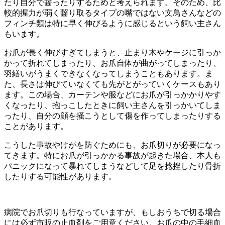
たり自分で齧ったりするためと考えられます。そのため、比
較的握力が弱く齧り取るタイプの嘴ではない文鳥さんなどの
フィンチ類は特に早く伸びるように感じるという飼い主さん
もいます。
お爪が長く伸びすぎてしまうと、止まり木やケージに引っか
かって折れてしまったり、お爪自体が曲がってしまったり、
羽繕いがうまくできなくなってしまうこともあります。ま
た、長さは伸びていなくても先がとがっていくケースもあり
ます。この場合、カーテンや服などにお爪が引っかかりやす
くなったり、抱っこしたときに飼い主さんを引っかいてしま
ったり、自分の顔を掻こうとして傷を作ってしまったりする
ことがあります。
こうした事故やけがを防ぐためにも、お爪切りが必要になっ
てきます。特にお爪が引っかかる事故が起きた場合、本人も
パニックになって暴れてしまうなどして足を捻挫したり骨折
したりする可能性があります。
病院でお爪切りも行なっていますが、もしおうちで切る場合
には必ず市販の止血剤をご用意ください。お爪の中の毛細血