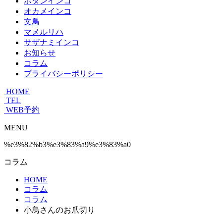
ボタンインコ
オカメインコ
文鳥
マメルリハ
サザナミインコ
お知らせ
コラム
プライバシーポリシー
HOME
TEL
WEB予約
MENU
%e3%82%b3%e3%83%a9%e3%83%a0
コラム
HOME
コラム
コラム
小鳥さんのお爪切り