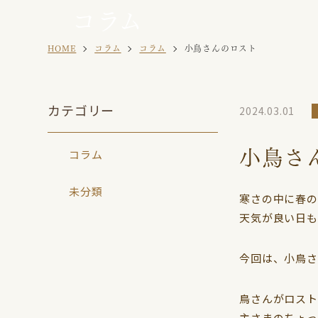
コラム
病院案内
セキセイイ
お知らせ
HOME
コラム
コラム
小鳥さんのロスト
マメルリハ
カテゴリー
2024.03.01
小鳥さ
コラム
未分類
寒さの中に春の
天気が良い日も
今回は、小鳥さ
鳥さんがロスト
主さまのちょっ