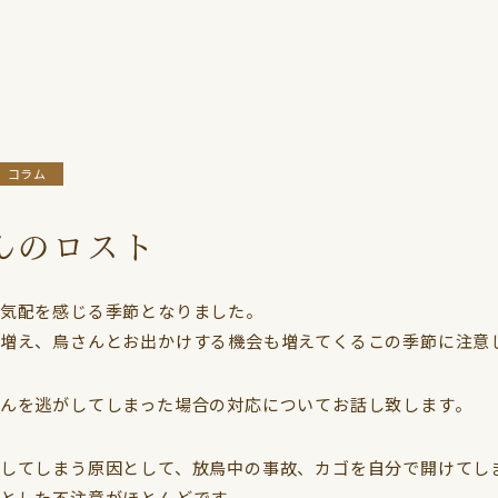
ンコ
ドクター紹介
コザクラインコ
コラム
ボタンインコ
小鳥さんギャラリー
オカ
サザナミインコ
コラム
んのロスト
気配を感じる季節となりました。
増え、鳥さんとお出かけする機会も増えてくるこの季節に注意
んを逃がしてしまった場合の対応についてお話し致します。
してしまう原因として、放鳥中の事故、カゴを自分で開けてし
とした不注意がほとんどです。