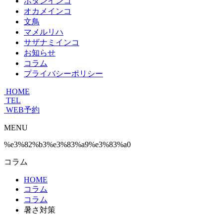
ボタンインコ
オカメインコ
文鳥
マメルリハ
サザナミインコ
お知らせ
コラム
プライバシーポリシー
HOME
TEL
WEB予約
MENU
%e3%82%b3%e3%83%a9%e3%83%a0
コラム
HOME
コラム
コラム
暑さ対策