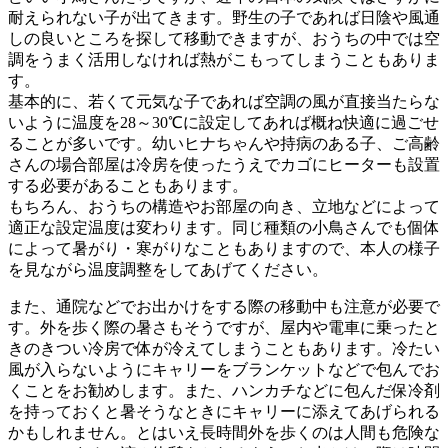
耐えられない子が出てきます。野生の子であれば日陰や風通
しの良いところを探して移動できますが、おうちの中では空
調をうまく活用しなければ熱がこもってしまうこともありま
す。
基本的に、若くて元気な子であれば空調の風が直接当たらな
いように温度を28～30℃に設定してあれば概ね快適に過ごせ
ることが多いです。幼いヒナちゃんや持病のある子、ご高齢
さんの場合部屋は冷房を使ったうえでカゴにヒーターも設置
する必要があることもあります。
もちろん、おうちの構造やお部屋の向き、立地などによって
適正な設定温度は変わります。同じ種類の小鳥さんでも個体
によって暑がり・寒がりなこともありますので、本人の様子
を見ながら温度調整をしてあげてください。
また、通院などでお出かけをする際の移動中も注意が必要で
す。外を歩く際の暑さもそうですが、屋内や電車に乗ったと
きのきつい冷房で体が冷えてしまうこともあります。冷たい
風が入らないようにキャリーをブランケットなどで包んでお
くことをお勧めします。また、ハンカチなどに包んだ保冷剤
を持っておくと暑そうなときにキャリーに添えてあげられる
かもしれません。とはいえ長時間外を歩くのは人間も危険な